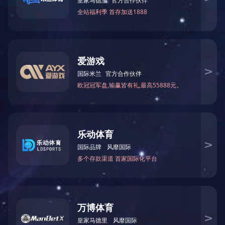
成功实施省银监大数据平台项目
2017-08-18
详细内容