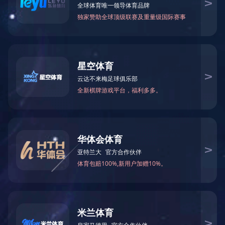
成功实施国家税务总局福建省税务局大数据数
仓升级改造项目
2018-11-20
详细内容