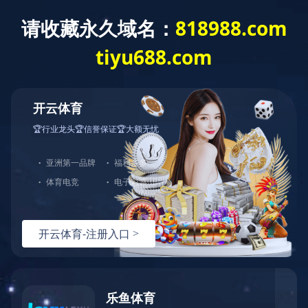
邮箱登录
服务管理
切
换
导
航
公司新闻