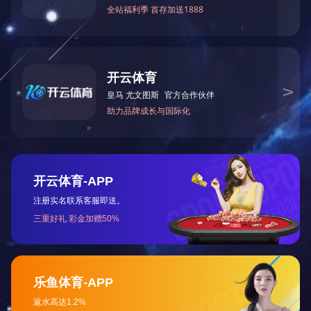
顺利完成国家税务总局福建省税务局大数据数
仓项目二期工程
2019-09-02
详细内容
成功实施漳州地税大数据数仓改造项目
2017-06-17
详细内容